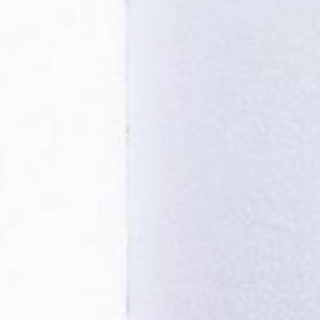
Modificar cookies
Técnicas y funcionales
Siempre activas
Este sitio web utiliza Cookies propias para recopilar
información con la finalidad de mejorar nuestros servicios.
Si continua navegando, supone la aceptación de la
instalación de las mismas. El usuario tiene la posibilidad
de configurar su navegador pudiendo, si así lo desea,
impedir que sean instaladas en su disco duro, aunque
deberá tener en cuenta que dicha acción podrá ocasionar
dificultades de navegación de la página web.
Analíticas y personalización
Permiten realizar el seguimiento y análisis del
comportamiento de los usuarios de este sitio web. La
información recogida mediante este tipo de cookies se
utiliza en la medición de la actividad de la web para la
elaboración de perfiles de navegación de los usuarios con
el fin de introducir mejoras en función del análisis de los
datos de uso que hacen los usuarios del servicio. Permiten
guardar la información de preferencia del usuario para
mejorar la calidad de nuestros servicios y para ofrecer una
mejor experiencia a través de productos recomendados.