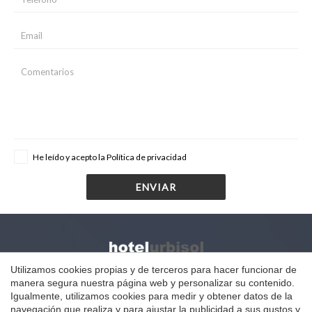
He leído y acepto la
Política de privacidad
ENVIAR
Utilizamos cookies propias y de terceros para hacer funcionar de
Ctra. de Manresa a Vic N-141C, Km 20
manera segura nuestra página web y personalizar su contenido.
Calders (Barcelona) 08279
Guardar configuración
Aceptar todas
Igualmente, utilizamos cookies para medir y obtener datos de la
navegación que realiza y para ajustar la publicidad a sus gustos y