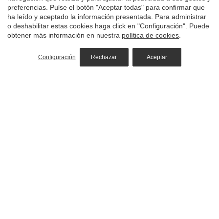
M
635405128
preferencias. Pulse el botón "Aceptar todas" para confirmar que
T
93 830 91 53
·
93 830 93 16
ha leído y aceptado la información presentada. Para administrar
@
info@hotelurbisol.com
o deshabilitar estas cookies haga click en "Configuración". Puede
obtener más información en nuestra
política de cookies
.
Configuración
Rechazar
Aceptar
Hotel
Habitaciones