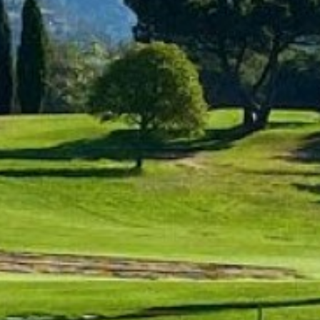
Técnicas y funcionales
Siempre activas
Este sitio web utiliza Cookies propias para recopilar
información con la finalidad de mejorar nuestros servicios.
Si continua navegando, supone la aceptación de la
instalación de las mismas. El usuario tiene la posibilidad
de configurar su navegador pudiendo, si así lo desea,
impedir que sean instaladas en su disco duro, aunque
deberá tener en cuenta que dicha acción podrá ocasionar
dificultades de navegación de la página web.
Analíticas y personalización
Permiten realizar el seguimiento y análisis del
comportamiento de los usuarios de este sitio web. La
información recogida mediante este tipo de cookies se
utiliza en la medición de la actividad de la web para la
elaboración de perfiles de navegación de los usuarios con
el fin de introducir mejoras en función del análisis de los
datos de uso que hacen los usuarios del servicio. Permiten
guardar la información de preferencia del usuario para
mejorar la calidad de nuestros servicios y para ofrecer una
mejor experiencia a través de productos recomendados.