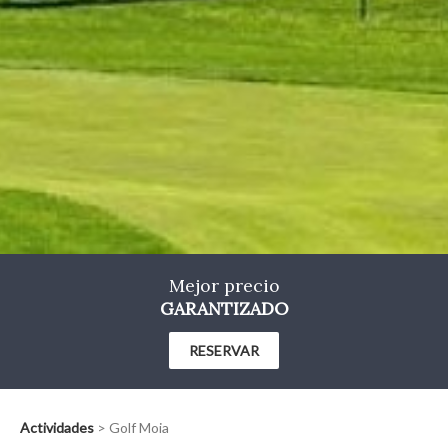
Marketing y publicidad
Estas cookies son utilizadas para almacenar información
sobre las preferencias y elecciones personales del usuario
a través de la observación continuada de sus hábitos de
navegación. Gracias a ellas, podemos conocer los hábitos
de navegación en el sitio web y mostrar publicidad
relacionada con el perfil de navegación del usuario.
Mejor precio
GARANTIZADO
RESERVAR
Actividades
>
Golf Moia