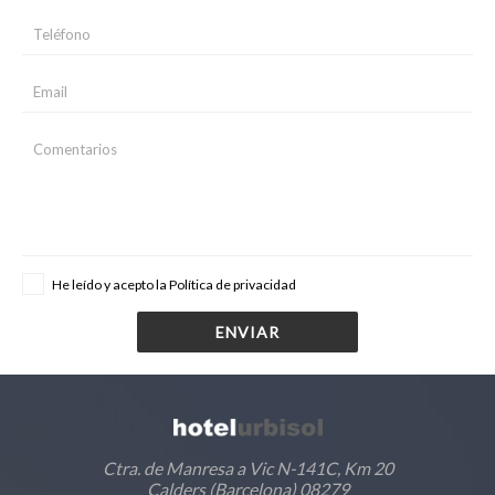
He leído y acepto la
Política de privacidad
ENVIAR
Ctra. de Manresa a Vic N-141C, Km 20
Calders (Barcelona) 08279