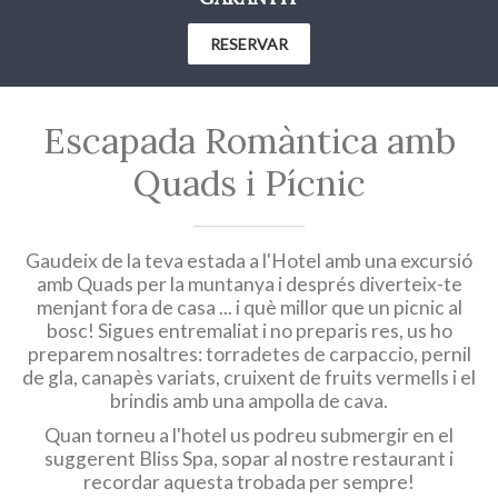
RESERVAR
Escapada Romàntica amb
Quads i Pícnic
Gaudeix de la teva estada a l'Hotel amb una excursió
amb Quads per la muntanya i després diverteix-te
menjant fora de casa ... i què millor que un picnic al
bosc! Sigues entremaliat i no preparis res, us ho
preparem nosaltres: torradetes de carpaccio, pernil
de gla, canapès variats, cruixent de fruits vermells i el
brindis amb una ampolla de cava.
Quan torneu a l'hotel us podreu submergir en el
suggerent Bliss Spa, sopar al nostre restaurant i
recordar aquesta trobada per sempre!