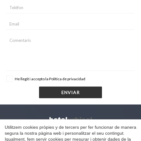
He llegit i accepto la
Política de privacidad
ENVIAR
Utilitzem cookies pròpies y de tercers per fer funcionar de manera
Ctra. de Manresa a Vic N-141C, Km 20
segura la nostra pàgina web i personalitzar el seu contingut.
Calders (Barcelona) 08279
Guardar configuració
Acceptar totes
Igualment, fem servir cookies per mesurar i obtenir dades de la