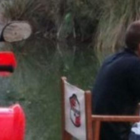
Modificar cookies
Tècniques i funcionals
Sempre activades
Aquest lloc web utilitza cookies pròpies per recopilar
informació amb la finalitat de millorar els nostres serveis.
Si continua navegant, suposa l'acceptació de la instal·lació
de les mateixes. L'usuari té la possibilitat de configurar el
navegador podent, si així ho desitja, impedir que siguin
instal·lades al disc dur, encara que haurà de tenir en
compte que aquesta acció podrà ocasionar dificultats de
navegació de la pàgina web.
Analítiques i personalització
Permeten fer el seguiment i l'anàlisi del comportament
dels usuaris d'aquest lloc web. La informació recollida
mitjançant aquest tipus de cookies s'utilitza en el
mesurament de l'activitat del web per a l'elaboració de
perfils de navegació dels usuaris per introduir millores en
funció de l'anàlisi de les dades d'ús que fan els usuaris del
servei. Permeten desar la informació de preferència de
l'usuari per millorar la qualitat dels nostres serveis i oferir
una millor experiència a través de productes recomanats.