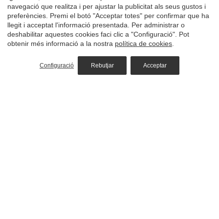
navegació que realitza i per ajustar la publicitat als seus gustos i
M
635405128
preferències. Premi el botó "Acceptar totes" per confirmar que ha
T
93 830 91 53
·
93 830 93 16
llegit i acceptat l'informació presentada. Per administrar o
@
info@hotelurbisol.com
deshabilitar aquestes cookies faci clic a "Configuració". Pot
obtenir més informació a la nostra
política de cookies
.
Configuració
Rebutjar
Acceptar
Hotel