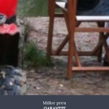
Marketing i publicitat
Aquestes cookies són utilitzades per emmagatzemar
informació sobre les preferències i les eleccions personals
de l'usuari a través de l'observació continuada dels seus
hàbits de navegació. Gràcies a elles, podem conèixer els
hàbits de navegació al lloc web i mostrar publicitat
relacionada amb el perfil de navegació de l'usuari.
Millor preu
GARANTIT