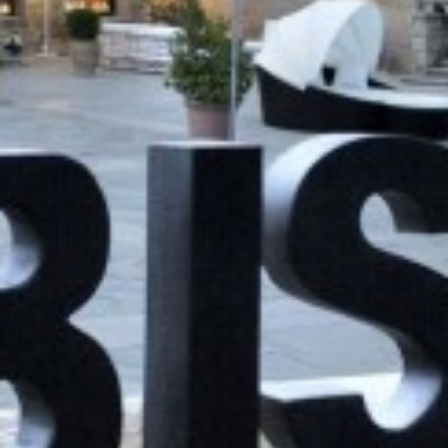
dels usuaris d'aquest lloc web. La informació recollida
mitjançant aquest tipus de cookies s'utilitza en el
mesurament de l'activitat del web per a l'elaboració de
perfils de navegació dels usuaris per introduir millores en
funció de l'anàlisi de les dades d'ús que fan els usuaris del
servei. Permeten desar la informació de preferència de
l'usuari per millorar la qualitat dels nostres serveis i oferir
una millor experiència a través de productes recomanats.
Marketing i publicitat
Aquestes cookies són utilitzades per emmagatzemar
informació sobre les preferències i les eleccions personals
de l'usuari a través de l'observació continuada dels seus
hàbits de navegació. Gràcies a elles, podem conèixer els
hàbits de navegació al lloc web i mostrar publicitat
relacionada amb el perfil de navegació de l'usuari.