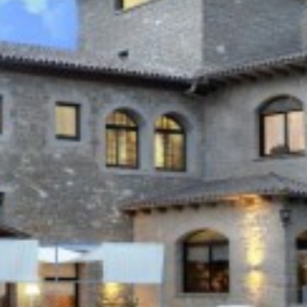
Modificar cookies
Tècniques i funcionals
Sempre activades
Aquest lloc web utilitza cookies pròpies per recopilar
informació amb la finalitat de millorar els nostres serveis.
Si continua navegant, suposa l'acceptació de la instal·lació
de les mateixes. L'usuari té la possibilitat de configurar el
navegador podent, si així ho desitja, impedir que siguin
instal·lades al disc dur, encara que haurà de tenir en
compte que aquesta acció podrà ocasionar dificultats de
navegació de la pàgina web.
Analítiques i personalització
Permeten fer el seguiment i l'anàlisi del comportament